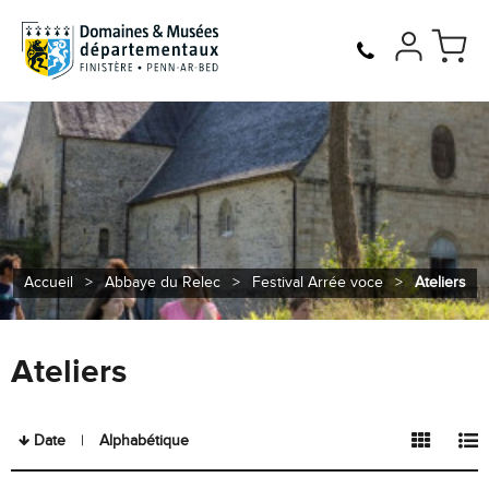
Accueil
>
Abbaye du Relec
>
Festival Arrée voce
>
Ateliers
Ateliers
Date
Alphabétique