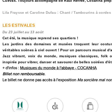
Cuevas. Toujours accompagné de Raul Refree, Cocanha prépar
Lila Fraysse et Caroline Dufau : Chant / Tambourins à cordes
LES ESTIVALES
Du 23 juillet au 13 août
Cet été, la musique reprend ses quartiers !
Les jardins des domaines et musées troquent leur costu
véritables scènes à ciel ouvert ! Pour un parcours musical d
Jazz vibrant, voix du monde, musiques classiques, folk 
inspirée pour vibrer, danser et savourer de belles soirées d'ét
+ d'infos
:
Musiques du monde à l'abbaye - COCANHA
Billet non remboursable.
Le billet ne donne pas accès à l'exposition
Ma sorcière mal n