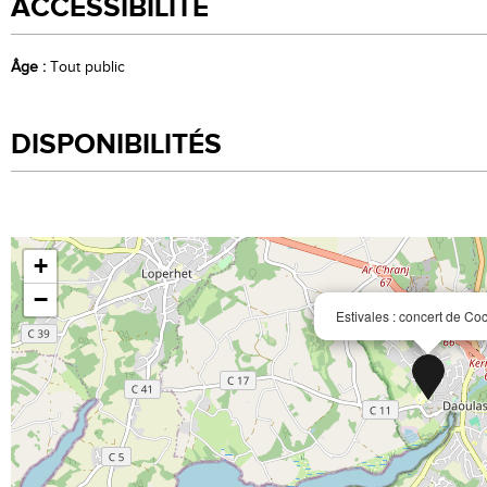
ACCESSIBILITÉ
Âge
:
Tout public
DISPONIBILITÉS
+
−
Estivales : concert de C