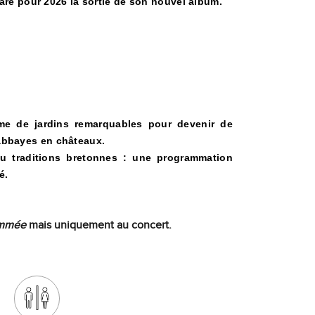
e pour 2026 la sortie de son nouvel album.
me de jardins remarquables pour devenir de
'abbayes en châteaux.
ou traditions bretonnes : une programmation
é.
ommée
mais uniquement au concert.​