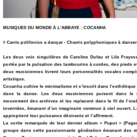
MUSIQUES DU MONDE À L'ABBAYE : COCANHA
◊ Cants polifonics a dançar - Chants polyphoniques à danser
Les deux voix singulières de Caroline Dufau et Lila Fray
portée par la pulsation des tambourins à cordes, des pieds et
deux musiciennes livrent leurs personnalités vocales complé
artistique.
Cocanha cultive le minimalisme et s’inscrit dans l’esthétiqu
dans la danse. Les deux musiciennes puisent dans le rép
mouvement des archives et les replacent dans le fil de l’oralit
inventées, émanant d’un imaginaire commun à ciel ouvert. 
approprient leur puissance désirante et l’affirment.
La sortie remarquée de leur dernier album « Puput » (Pagans
groupe dans cette passionnante génération émanant des mus