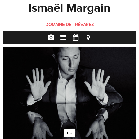
Ismaël Margain
DOMAINE DE TRÉVAREZ
1
/
2